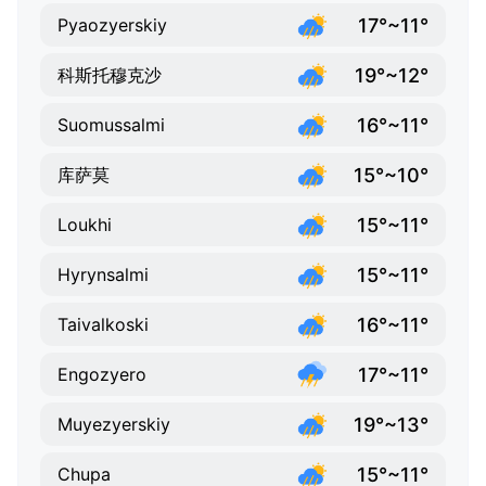
17°~11°
Pyaozyerskiy
19°~12°
科斯托穆克沙
16°~11°
Suomussalmi
15°~10°
库萨莫
15°~11°
Loukhi
15°~11°
Hyrynsalmi
16°~11°
Taivalkoski
17°~11°
Engozyero
19°~13°
Muyezyerskiy
15°~11°
Chupa