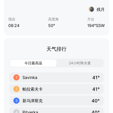
残月
现在
高度角
方位
08:24
50°
194°SSW
天气排行
今日最高温
24小时降水量
41°
Savinka
1
41°
帕拉索夫卡
2
40°
新乌津斯克
3
40°
Pityerka
4