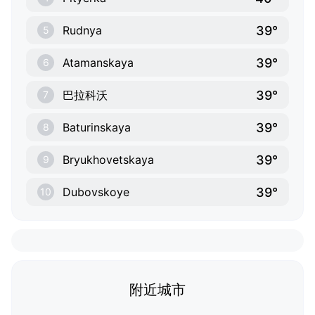
39°
Rudnya
5
39°
Atamanskaya
6
39°
巴拉科沃
7
39°
Baturinskaya
8
39°
Bryukhovetskaya
9
39°
Dubovskoye
10
附近城市