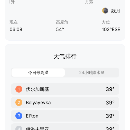
残月
现在
高度角
方位
06:08
54°
102°ESE
天气排行
今日最高温
24小时降水量
39°
伏尔加斯基
1
39°
Belyayevka
2
39°
El'ton
3
39°
伊洛夫里亚
4