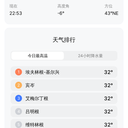
现在
高度角
方位
22:53
-6°
43°NE
天气排行
今日最高温
24小时降水量
32°
埃夫林根-基尔兴
1
32°
宾岑
2
32°
艾梅尔丁根
3
32°
吕明根
4
32°
维特林根
5