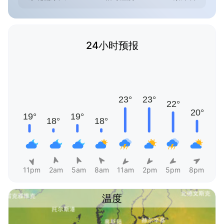
24小时预报
11pm
2am
5am
8am
11am
2pm
5pm
8pm
温度