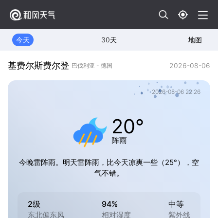
今天
30天
地图
基费尔斯费尔登
2026-08-06
巴伐利亚 - 德国
2026-08-06 22:26
20°
阵雨
今晚雷阵雨。明天雷阵雨，比今天凉爽一些（25°），空
气不错。
2级
94%
中等
东北偏东风
相对湿度
紫外线