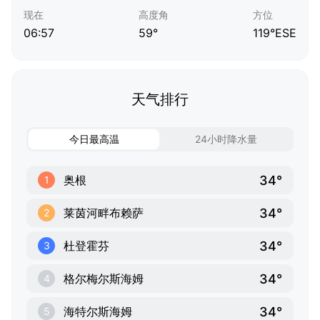
现在
高度角
方位
06:57
59°
119°ESE
天气排行
今日最高温
24小时降水量
34°
奥根
1
34°
莱茵河畔布赖萨
2
34°
杜登霍芬
3
34°
格尔梅尔斯海姆
4
34°
海特尔斯海姆
5