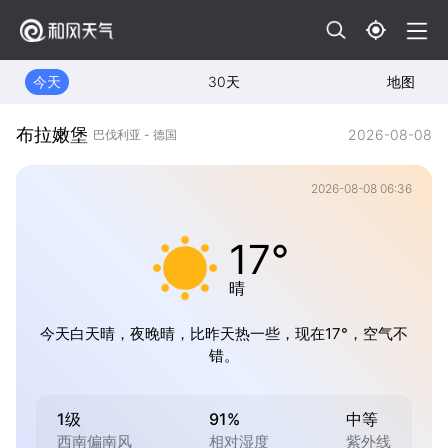
今天
30天
地图
布拉嫩堡
2026-08-08
巴伐利亚 - 德国
2026-08-08 06:36
17°
晴
今天白天晴，夜晚晴，比昨天热一些，现在17°，空气不
错。
1级
91%
中等
西南偏南风
相对湿度
紫外线