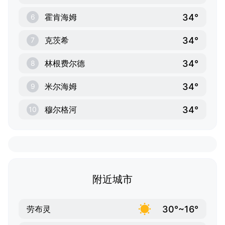
34°
霍肯海姆
6
34°
克茨希
7
34°
林根费尔德
8
34°
米尔海姆
9
34°
穆尔格河
10
附近城市
30°~16°
劳布灵