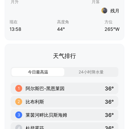
残月
现在
高度角
方位
13:58
44°
265°W
天气排行
今日最高温
24小时降水量
36°
阿尔斯巴-黑恩莱因
1
36°
比布利斯
2
36°
莱茵河畔比贝斯海姆
3
36°
杜登霍芬
4