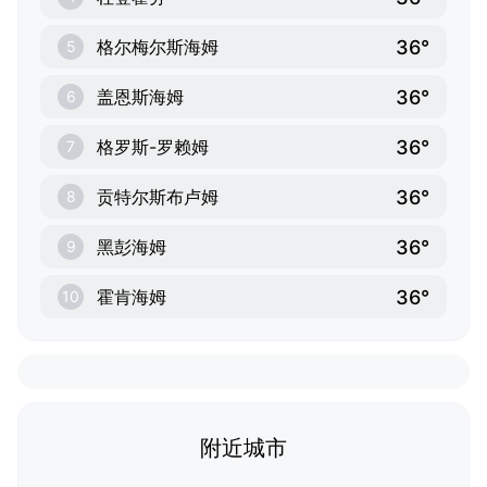
36°
格尔梅尔斯海姆
5
36°
盖恩斯海姆
6
36°
格罗斯-罗赖姆
7
36°
贡特尔斯布卢姆
8
36°
黑彭海姆
9
36°
霍肯海姆
10
附近城市