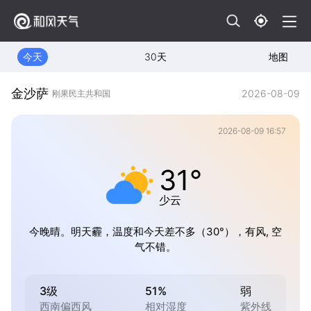
今天
30天
地图
金沙萨
2026-08-09
刚果民主共和国
2026-08-09 16:57
31°
少云
今晚晴。明天霾，温度和今天差不多（30°），有风, 空
气不错。
3级
51%
弱
西南偏西风
相对湿度
紫外线