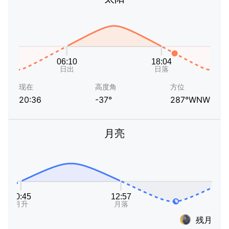
现在
高度角
方位
20:36
-37°
287°WNW
月亮
残月