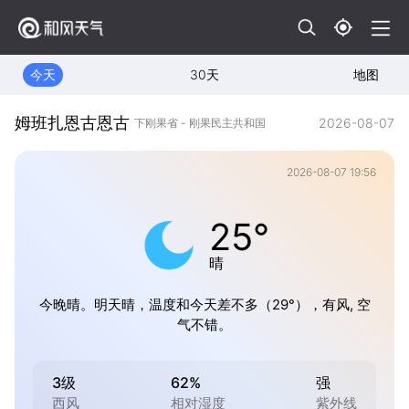
今天
30天
地图
姆班扎恩古恩古
2026-08-07
下刚果省 - 刚果民主共和国
2026-08-07 19:56
25°
晴
今晚晴。明天晴，温度和今天差不多（29°），有风, 空
气不错。
3级
62%
强
西风
相对湿度
紫外线