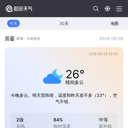
今天
30天
地图
居銮
2026-08-09
柔佛 - 马来西亚
2026-08-08 23:30
26°
晴间多云
今晚多云。明天雷阵雨，温度和昨天差不多（33°），空
气不错。
2级
84%
中等
东风
相对湿度
紫外线