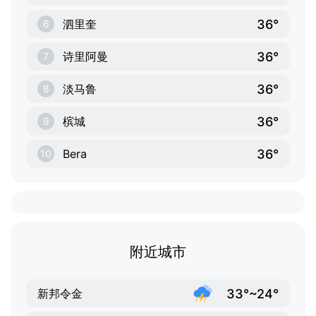
36°
泗里奎
6
36°
诗里阿曼
7
36°
淡马鲁
8
36°
槟城
9
36°
Bera
10
附近城市
33°~24°
新邦令金