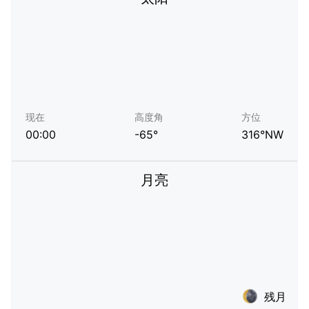
现在
高度角
方位
00:00
-65°
316°NW
月亮
残月