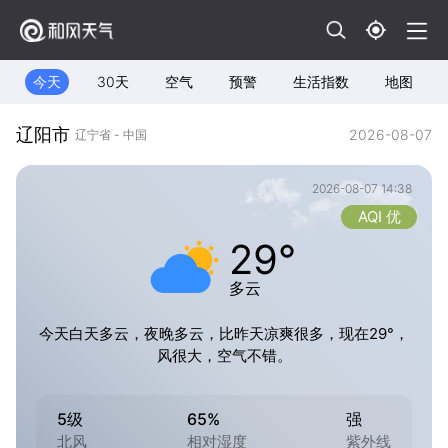
今天
30天
空气
预警
生活指数
地图
辽阳市
2026-08-07
辽宁省 - 中国
2026-08-07 14:38
AQI 优
29°
多云
今天白天多云，夜晚多云，比昨天凉爽很多，现在29°，
风很大，空气不错。
5级
65%
强
北风
相对湿度
紫外线