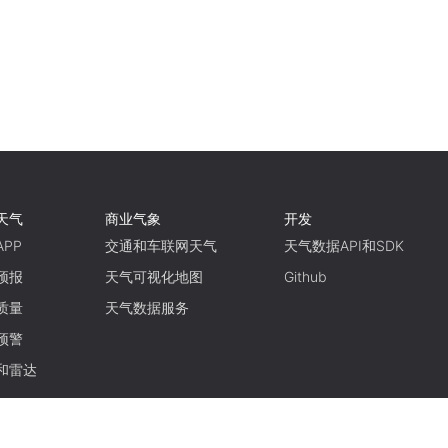
天气
商业气象
开发
PP
交通和车联网天气
天气数据API和SDK
预报
天气可视化地图
Github
质量
天气数据服务
预警
和雷达