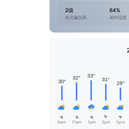
2级
64%
东北偏北风
相对湿度
9am
11am
1pm
3pm
5pm