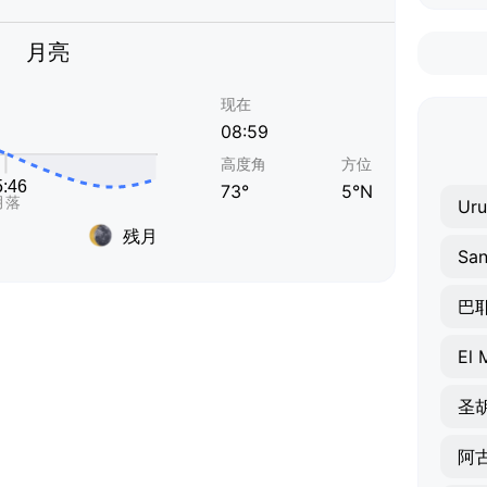
月亮
现在
08:59
高度角
方位
73°
5°N
Uru
残月
San
巴
El 
圣
阿