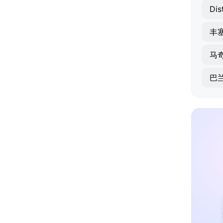
Dis
丰
马
巴