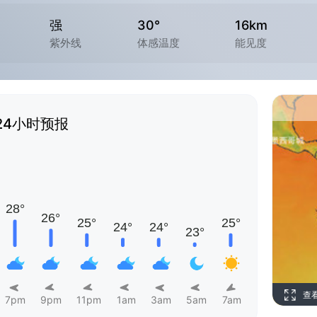
强
30°
16km
紫外线
体感温度
能见度
24小时预报
查
7pm
9pm
11pm
1am
3am
5am
7am