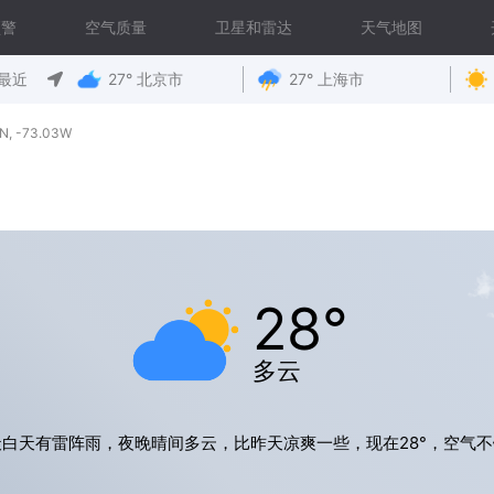
预警
空气质量
卫星和雷达
天气地图
最近
27° 北京市
27° 上海市
, -73.03W
28°
多云
天白天有雷阵雨，夜晚晴间多云，比昨天凉爽一些，现在28°，空气不