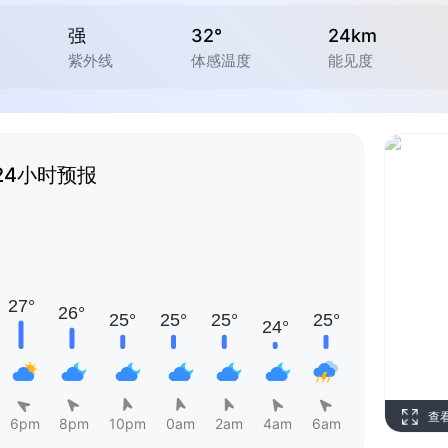
强
32°
24km
紫外线
体感温度
能见度
24小时预报
查
6pm
8pm
10pm
0am
2am
4am
6am