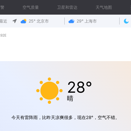
预警
空气质量
卫星和雷达
天气地图
最近
25° 北京市
29° 上海市
92E
28°
晴
今天有雷阵雨，比昨天凉爽很多，现在28°，空气不错。