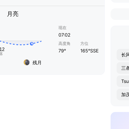
月亮
现在
07:02
高度角
方位
79°
165°SSE
长
残月
三
Ts
加