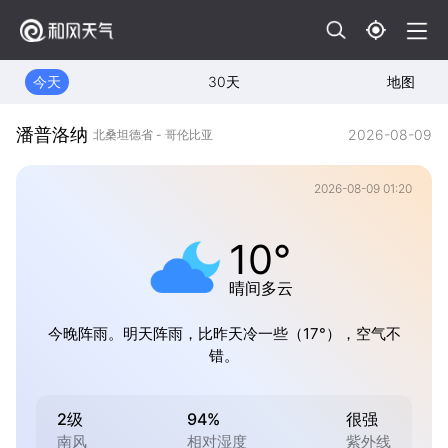
今天
30天
地图
潘普洛纳
2026-08-09
北桑坦德省 - 哥伦比亚
2026-08-09 01:20
10°
晴间多云
今晚阵雨。明天阵雨，比昨天冷一些（17°），空气不
错。
2级
94%
很强
南风
相对湿度
紫外线