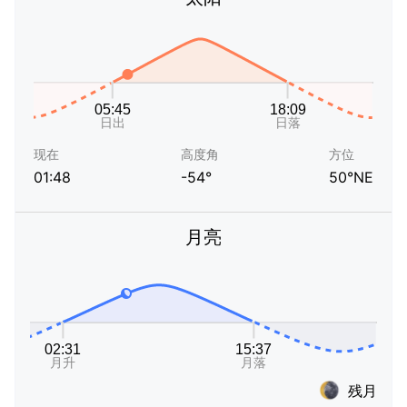
现在
高度角
方位
01:48
-54°
50°NE
月亮
残月