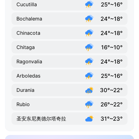
25°~16°
Cucutilla
24°~18°
Bochalema
24°~18°
Chinacota
16°~10°
Chitaga
24°~18°
Ragonvalia
25°~16°
Arboledas
30°~22°
Durania
26°~22°
Rubio
31°~23°
圣安东尼奥德尔塔奇拉