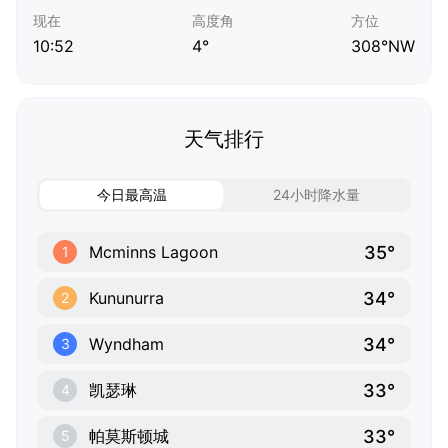
现在
高度角
方位
10:52
4°
308°NW
天气排行
今日最高温
24小时降水量
35°
Mcminns Lagoon
1
34°
Kununurra
2
34°
Wyndham
3
33°
凯瑟琳
4
33°
帕莫斯顿城
5