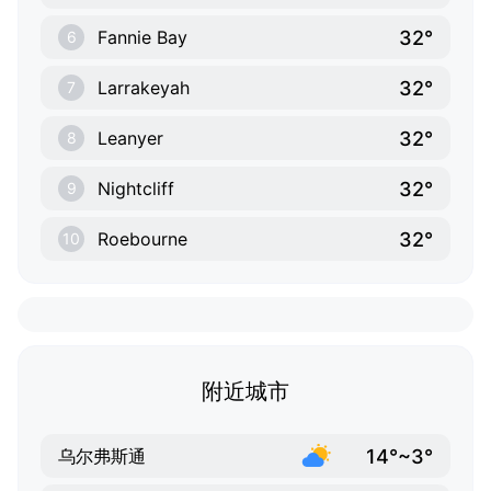
32°
Fannie Bay
6
32°
Larrakeyah
7
32°
Leanyer
8
32°
Nightcliff
9
32°
Roebourne
10
附近城市
14°~3°
乌尔弗斯通