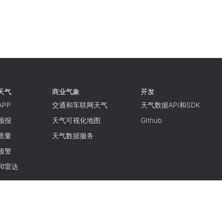
天气
商业气象
开发
PP
交通和车联网天气
天气数据API和SDK
预报
天气可视化地图
Github
质量
天气数据服务
预警
和雷达
使用条款
隐私政策
京ICP备15048401号-11
京公网安备11010