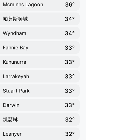
36°
Mcminns Lagoon
34°
帕莫斯顿城
34°
Wyndham
33°
Fannie Bay
33°
Kununurra
33°
Larrakeyah
33°
Stuart Park
33°
Darwin
32°
凯瑟琳
32°
Leanyer