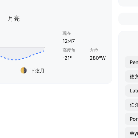
月亮
现在
12:47
高度角
方位
-21°
280°W
Pen
下弦月
德
Lat
伯
Por
Wy