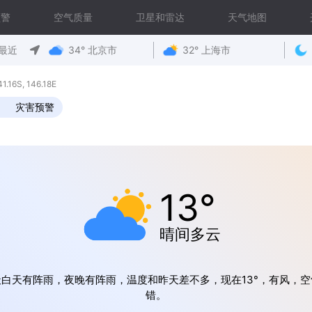
预警
空气质量
卫星和雷达
天气地图
最近
34° 北京市
32° 上海市
6S, 146.18E
灾害预警
13°
晴间多云
天白天有阵雨，夜晚有阵雨，温度和昨天差不多，现在13°，有风，空
错。