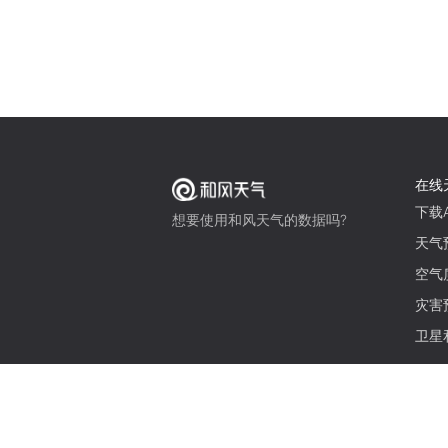
在线
下载A
想要使用和风天气的数据吗?
天气
空气
灾害
卫星
© 2026 qweather.com 版权所有