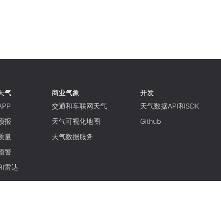
天气
商业气象
开发
PP
交通和车联网天气
天气数据API和SDK
预报
天气可视化地图
Github
质量
天气数据服务
预警
和雷达
使用条款
隐私政策
京ICP备15048401号-11
京公网安备11010