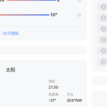
5
10°
6
7
30天预报
8
9
10
太阳
现在
21:30
高度角
方位
-31°
304°NW