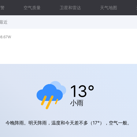
预警
空气质量
卫星和雷达
天气地图
最近
8.67W
13°
小雨
今晚阵雨。明天阵雨，温度和今天差不多（17°），空气一般。