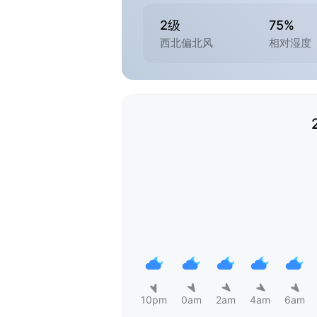
2级
75%
西北偏北风
相对湿度
10pm
0am
2am
4am
6am