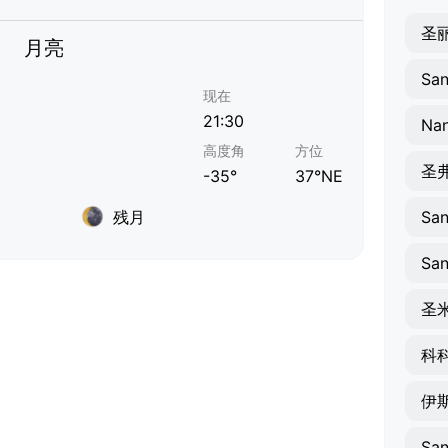
圣
月亮
现在
21:30
Nan
高度角
方位
-35°
37°NE
残月
圣
科
伊