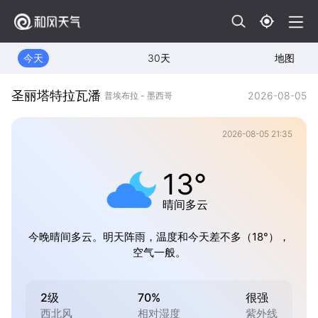
今天
30天
地图
圣丽塔特拉瓦潘
2026-08-05
普埃布拉 - 墨西哥
2026-08-05 21:35
13°
晴间多云
今晚晴间多云。明天阵雨，温度和今天差不多（18°），
空气一般。
2级
70%
很强
西北风
相对湿度
紫外线