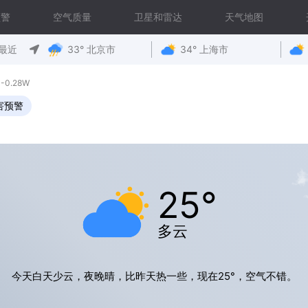
预警
空气质量
卫星和雷达
天气地图
最近
33° 北京市
34° 上海市
-0.28W
害预警
25°
多云
今天白天少云，夜晚晴，比昨天热一些，现在25°，空气不错。