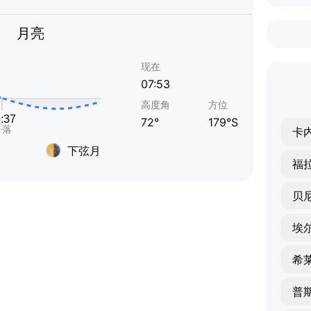
月亮
现在
07:53
高度角
方位
72°
179°S
卡
下弦月
福
埃
希
普