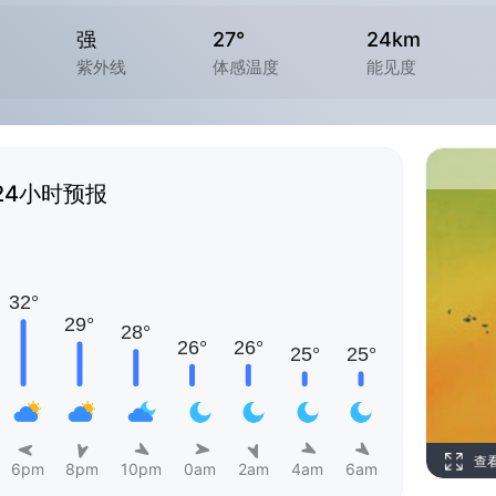
强
27°
24km
紫外线
体感温度
能见度
24小时预报
查
6pm
8pm
10pm
0am
2am
4am
6am