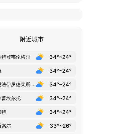
附近城市
34°~24°
内特登韦伦格尔
34°~24°
拉
34°~24°
贝尼法伊罗德莱斯瓦利斯
34°~24°
尔普埃尔托
34°~24°
莱特
33°~26°
斯索尔