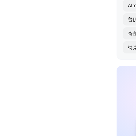
Alm
普
奇
纳