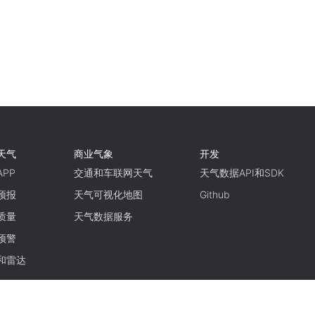
天气
商业气象
开发
PP
交通和车联网天气
天气数据API和SDK
预报
天气可视化地图
Github
质量
天气数据服务
预警
和雷达