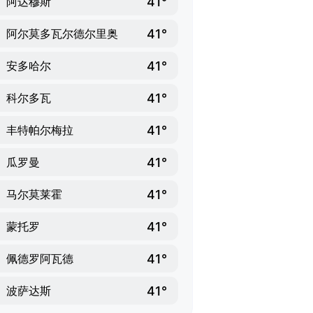
41°
阿达穆斯
41°
阿尔莫多瓦尔德尔里奥
41°
安多哈尔
41°
科尔多瓦
41°
丰特帕尔梅拉
41°
瓜罗曼
41°
马尔莫莱霍
41°
蒙托罗
41°
佩德罗阿瓦德
41°
波萨达斯