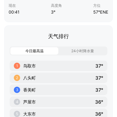
现在
高度角
方位
00:41
3°
57°ENE
天气排行
今日最高温
24小时降水量
37°
鸟取市
1
37°
八头町
2
37°
香美町
3
36°
芦屋市
4
36°
大东市
5