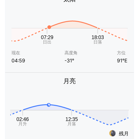
现在
高度角
方位
04:59
-31°
91°E
月亮
残月