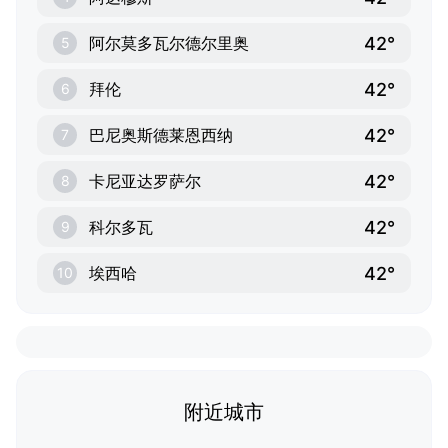
42°
阿尔莫多瓦尔德尔里奥
5
42°
拜伦
6
42°
巴尼奥斯德莱恩西纳
7
42°
卡尼亚达罗萨尔
8
42°
科尔多瓦
9
42°
埃西哈
10
附近城市