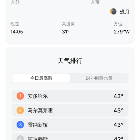
残月
现在
高度角
方位
14:05
31°
279°W
天气排行
今日最高温
24小时降水量
43°
安多哈尔
1
43°
马尔莫莱霍
2
43°
雷纳新镇
3
42°
阿达穆斯
4