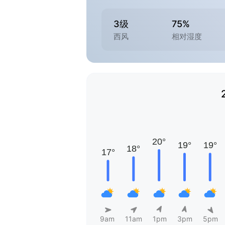
3级
75%
西风
相对湿度
9am
11am
1pm
3pm
5pm