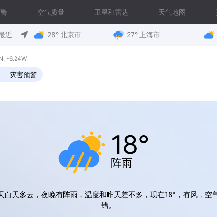
预警
空气质量
卫星和雷达
天气地图
最近
28° 北京市
27° 上海市
 -6.24W
灾害预警
18°
阵雨
天白天多云，夜晚有阵雨，温度和昨天差不多，现在18°，有风，空
错。