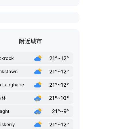
附近城市
21°~12°
ckrock
21°~12°
nkstown
21°~12°
 Laoghaire
21°~10°
柏林
21°~9°
laght
21°~12°
iskerry