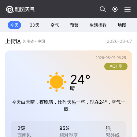
今天
30天
空气
预警
生活指数
地图
上街区
2026-08-07
河南省 - 中国
2026-08-07 06:25
AQI 良
24°
晴
今天白天晴，夜晚晴，比昨天热一些，现在24°，空气一
般。
2级
95%
强
西南风
相对湿度
紫外线