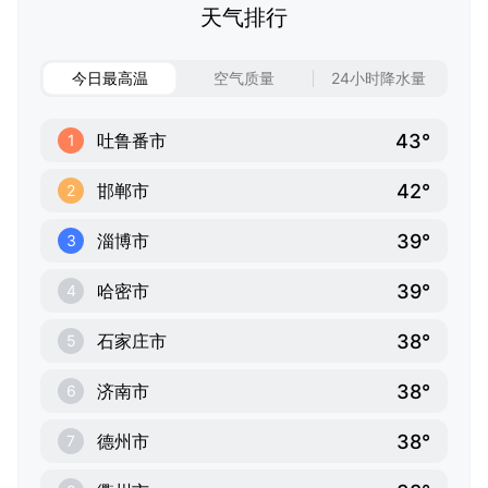
天气排行
今日最高温
空气质量
24小时降水量
43°
吐鲁番市
1
42°
邯郸市
2
39°
淄博市
3
39°
哈密市
4
38°
石家庄市
5
38°
济南市
6
38°
德州市
7