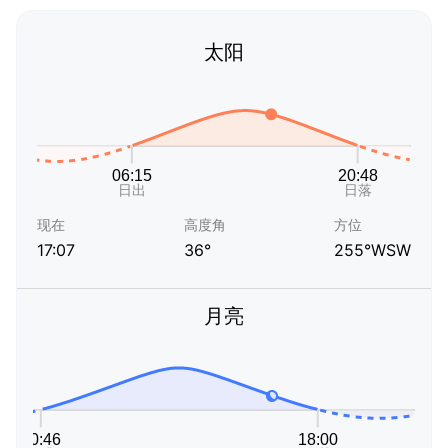
太阳
现在
高度角
方位
17:07
36°
255°WSW
月亮