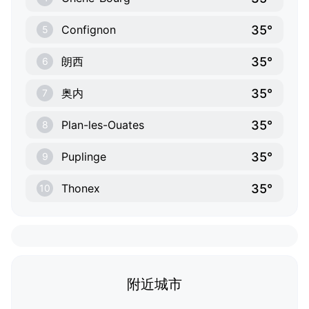
35°
Confignon
5
35°
朗西
6
35°
奥内
7
35°
Plan-les-Ouates
8
35°
Puplinge
9
35°
Thonex
10
附近城市