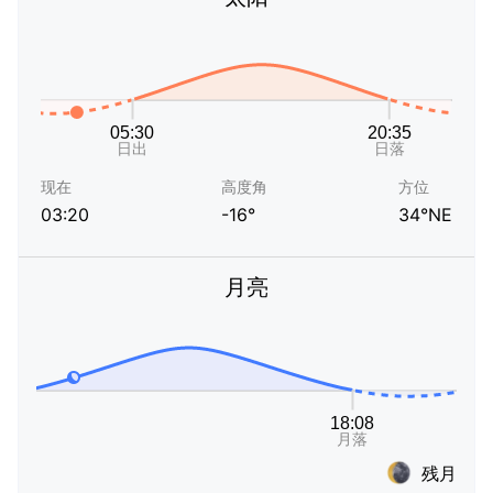
现在
高度角
方位
03:20
-16°
34°NE
月亮
残月