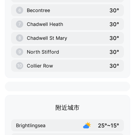
30°
Becontree
6
30°
Chadwell Heath
7
30°
Chadwell St Mary
8
30°
North Stifford
9
30°
Collier Row
10
附近城市
25°~15°
Brightlingsea