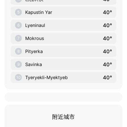
40°
Kapustin Yar
5
40°
Lyeninaul
6
40°
Mokrous
7
40°
Pityerka
8
40°
Savinka
9
40°
Tyeryekli-Myektyeb
10
附近城市