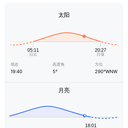
太阳
现在
高度角
方位
19:40
5°
290°WNW
月亮