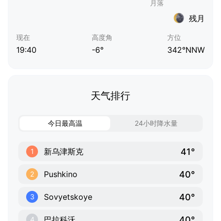
残月
现在
高度角
方位
19:40
-6°
342°NNW
天气排行
今日最高温
24小时降水量
41°
新乌津斯克
1
40°
Pushkino
2
40°
Sovyetskoye
3
40°
巴拉科沃
4