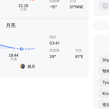
高度角
方位
10
-15°
31°NNE
月亮
现在
03:41
高度角
方位
28°
81°E
Shy
残月
鄂
Ty
Kru
塔