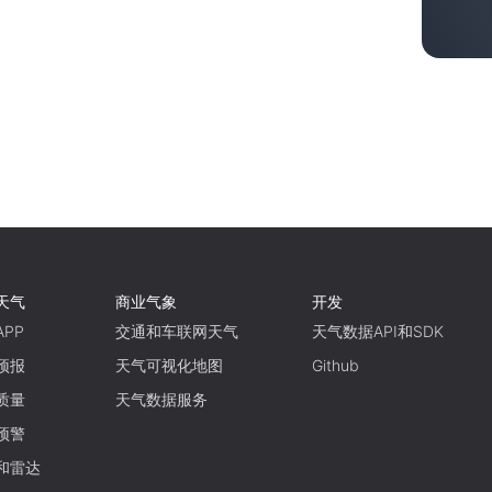
天气
商业气象
开发
PP
交通和车联网天气
天气数据API和SDK
预报
天气可视化地图
Github
质量
天气数据服务
预警
和雷达