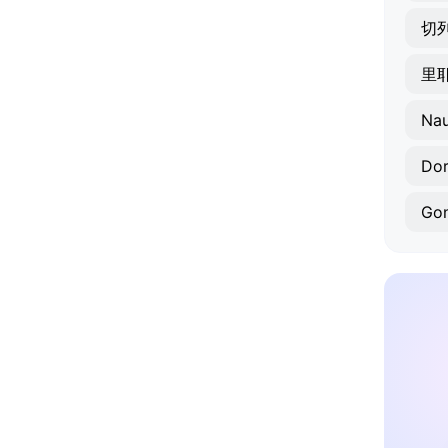
切
里
Dor
Gon