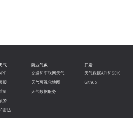
天气
商业气象
开发
PP
交通和车联网天气
天气数据API和SDK
预报
天气可视化地图
Github
质量
天气数据服务
预警
和雷达