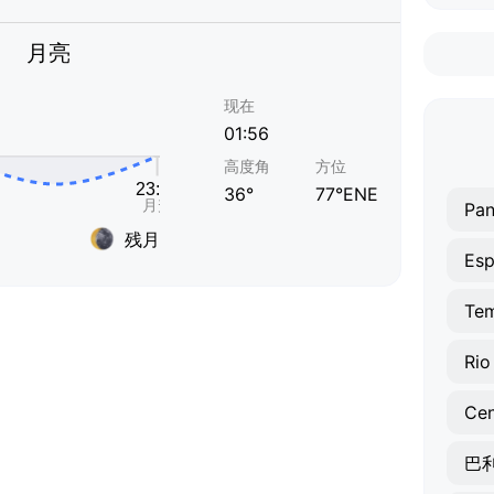
月亮
现在
01:56
高度角
方位
36°
77°ENE
Pa
残月
Esp
Te
Rio
Cen
巴