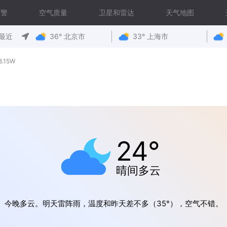
预警
空气质量
卫星和雷达
天气地图
最近
36° 北京市
33° 上海市
.15W
24°
晴间多云
今晚多云。明天雷阵雨，温度和昨天差不多（35°），空气不错。