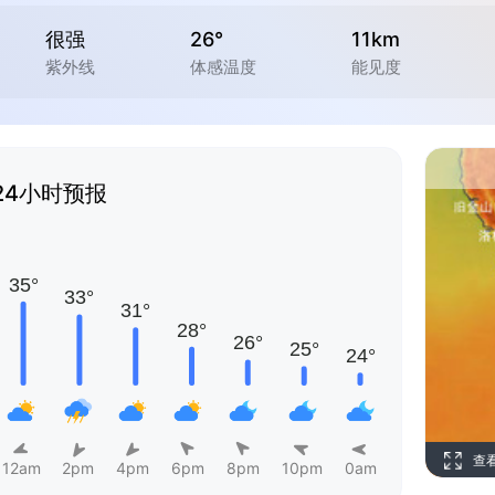
很强
26°
11km
紫外线
体感温度
能见度
24小时预报
查
12am
2pm
4pm
6pm
8pm
10pm
0am