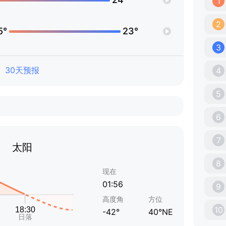
1
2
5°
23°
3
30天预报
4
5
6
7
太阳
8
现在
01:56
9
高度角
方位
10
-42°
40°NE