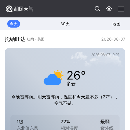
今天
30天
地图
托纳旺达
2026-08-07
纽约 - 美国
2026-08-07 19:07
26°
多云
今晚雷阵雨。明天雷阵雨，温度和今天差不多（27°），
空气不错。
1级
72%
最弱
东北偏东风
相对湿度
紫外线