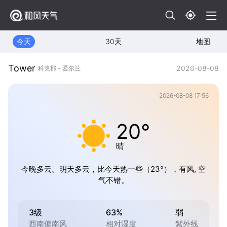
今天
30天
地图
Tower
2026-08-08
科克郡 - 爱尔兰
2026-08-08 17:56
20°
晴
今晚多云。明天多云，比今天热一些（23°），有风, 空
气不错。
3级
63%
弱
西南偏南风
相对湿度
紫外线