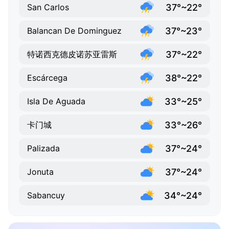
37°~22°
San Carlos
37°~23°
Balancan De Dominguez
37°~22°
特诺西克德皮诺苏亚雷斯
38°~22°
Escárcega
33°~25°
Isla De Aguada
33°~26°
卡门城
37°~24°
Palizada
37°~24°
Jonuta
34°~24°
Sabancuy