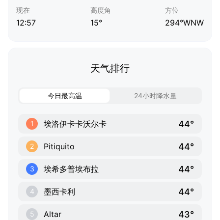
现在
高度角
方位
12:57
15°
294°WNW
天气排行
今日最高温
24小时降水量
44°
埃洛伊卡卡沃尔卡
1
44°
Pitiquito
2
44°
埃希多普埃布拉
3
44°
墨西卡利
4
43°
Altar
5