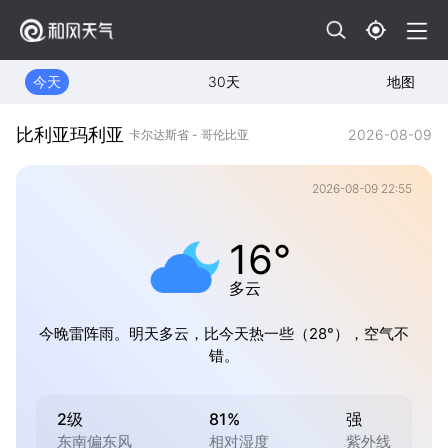
今天
30天
地图
比利亚玛利亚
2026-08-09
卡尔达斯省 - 哥伦比亚
2026-08-09 22:55
16°
多云
今晚雷阵雨。明天多云，比今天热一些（28°），空气不
错。
2级
81%
强
东南偏东风
相对湿度
紫外线