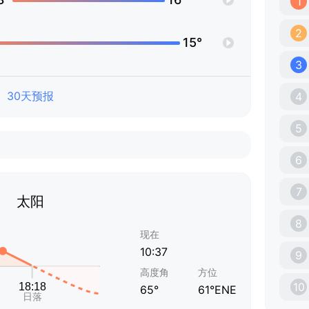
1
2
15°
3
30天预报
4
5
6
7
太阳
8
现在
10:37
9
高度角
方位
10
65°
61°ENE