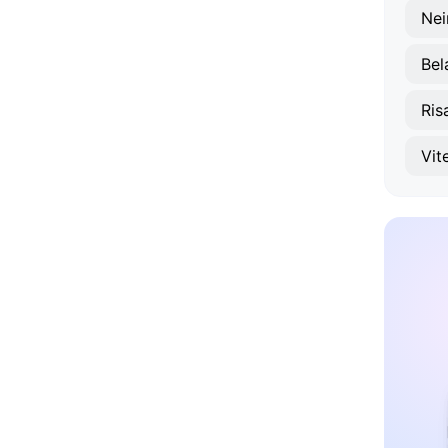
Nei
Bel
Ris
Vit