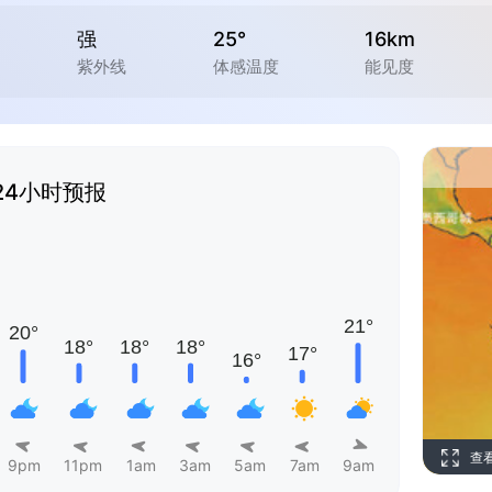
强
25°
16km
紫外线
体感温度
能见度
24小时预报
查
9pm
11pm
1am
3am
5am
7am
9am