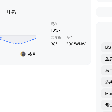
月亮
现在
10:37
高度角
方位
38°
300°WNW
比
残月
圣
马
多
Mar
佩