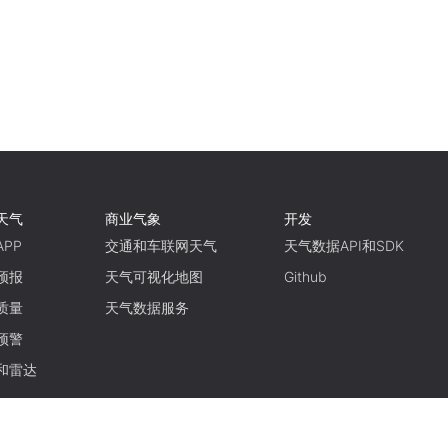
天气
商业气象
开发
PP
交通和车联网天气
天气数据API和SDK
预报
天气可视化地图
Github
质量
天气数据服务
预警
和雷达