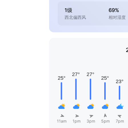
1级
69%
西北偏西风
相对湿度
11am
1pm
3pm
5pm
7pm