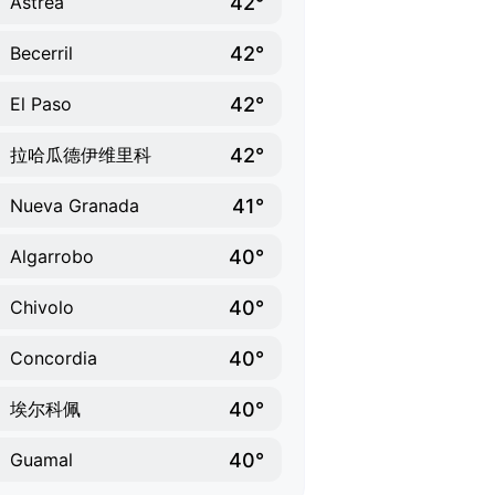
42°
Astrea
42°
Becerril
42°
El Paso
42°
拉哈瓜德伊维里科
41°
Nueva Granada
40°
Algarrobo
40°
Chivolo
40°
Concordia
40°
埃尔科佩
40°
Guamal