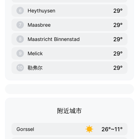
29°
Heythuysen
6
29°
Maasbree
7
29°
Maastricht Binnenstad
8
29°
Melick
9
29°
勒弗尔
10
附近城市
26°~11°
Gorssel