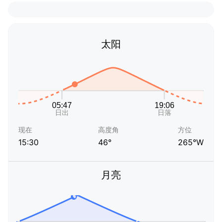
太阳
现在
高度角
方位
15:30
46°
265°W
月亮