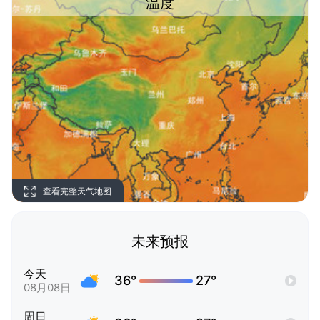
温度
查看完整天气地图
未来预报
今天
36°
27°
08月08日
周日