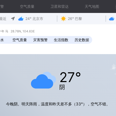
预警
空气质量
卫星和雷达
天气地图
最近
24° 北京市
26° 巴黎
马 28.76N, 104.63E
降水
空气质量
灾害预警
生活指数
历史数据
27°
阴
今晚阴。明天阵雨，温度和昨天差不多（33°），空气不错。