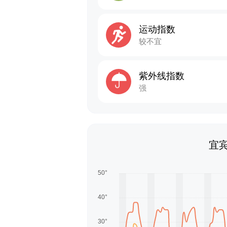
运动指数
较不宜
紫外线指数
强
宜