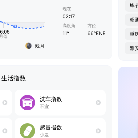
毕
现在
02:17
昭
高度角
方位
11°
66°ENE
重
残月
雅
生活指数
洗车指数
不宜
感冒指数
少发