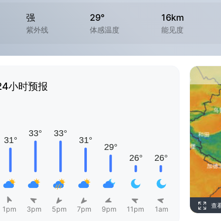
强
29°
16km
紫外线
体感温度
能见度
24小时预报
查
1pm
3pm
5pm
7pm
9pm
11pm
1am