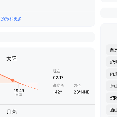
预报和更多
自
太阳
泸
现在
内
02:17
高度角
方位
乐
-42°
23°NNE
资
眉
月亮