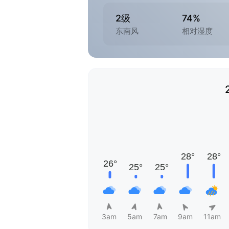
2级
74%
东南风
相对湿度
3am
5am
7am
9am
11am