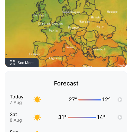
See More
Forecast
Today
27°
12°
7 Aug
Sat
31°
14°
8 Aug