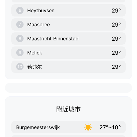
29°
Heythuysen
6
29°
Maasbree
7
29°
Maastricht Binnenstad
8
29°
Melick
9
29°
勒弗尔
10
附近城市
27°~10°
Burgemeesterswijk