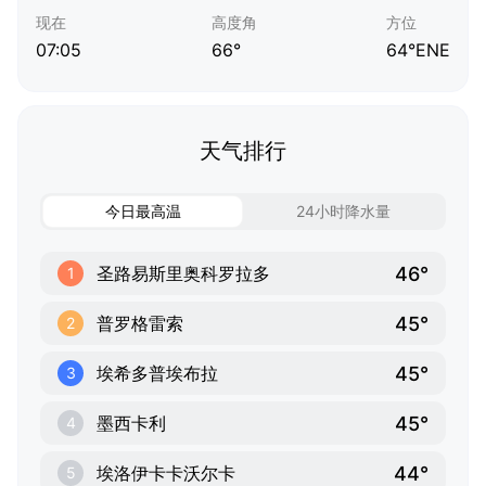
现在
高度角
方位
07:05
66°
64°ENE
天气排行
今日最高温
24小时降水量
46°
圣路易斯里奥科罗拉多
1
45°
普罗格雷索
2
45°
埃希多普埃布拉
3
45°
墨西卡利
4
44°
埃洛伊卡卡沃尔卡
5