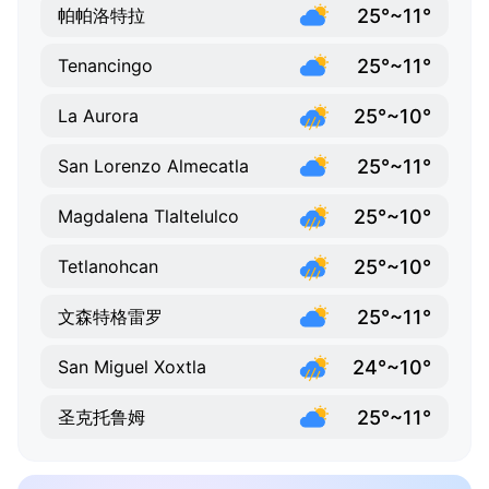
25°~11°
帕帕洛特拉
25°~11°
Tenancingo
25°~10°
La Aurora
25°~11°
San Lorenzo Almecatla
25°~10°
Magdalena Tlaltelulco
25°~10°
Tetlanohcan
25°~11°
文森特格雷罗
24°~10°
San Miguel Xoxtla
25°~11°
圣克托鲁姆