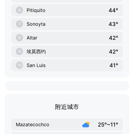
44°
Pitiquito
6
43°
Sonoyta
7
42°
Altar
8
42°
埃莫西约
9
41°
San Luis
10
附近城市
25°~11°
Mazatecochco