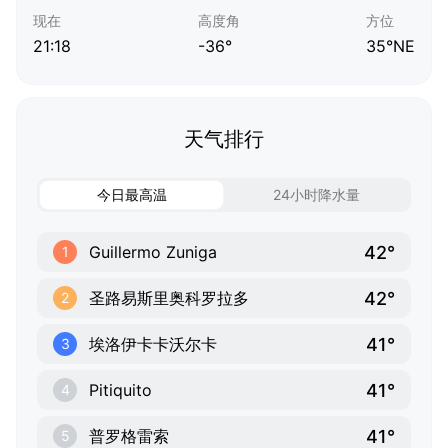
现在
高度角
方位
21:18
-36°
35°NE
天气排行
今日最高温
24小时降水量
42°
Guillermo Zuniga
1
42°
圣路易斯里奥科罗拉多
2
41°
埃洛伊卡卡沃尔卡
3
41°
Pitiquito
4
41°
普罗格雷索
5