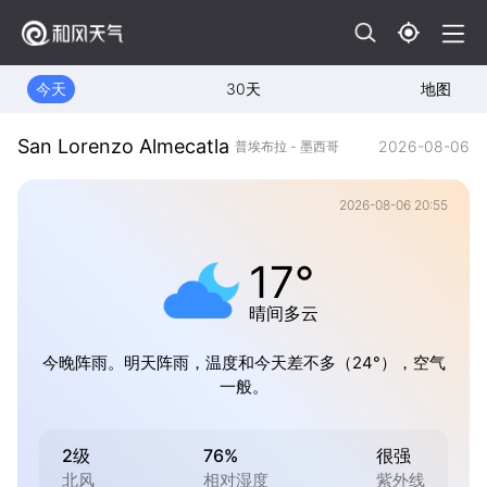
今天
30天
地图
San Lorenzo Almecatla
2026-08-06
普埃布拉 - 墨西哥
2026-08-06 20:55
17°
晴间多云
今晚阵雨。明天阵雨，温度和今天差不多（24°），空气
一般。
2级
76%
很强
北风
相对湿度
紫外线