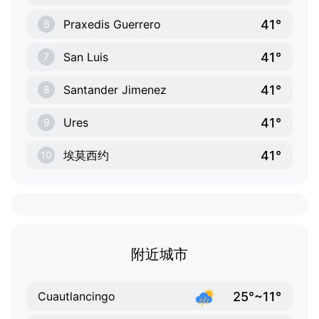
41°
Praxedis Guerrero
6
41°
San Luis
7
41°
Santander Jimenez
8
41°
Ures
9
41°
埃莫西约
10
附近城市
25°~11°
Cuautlancingo