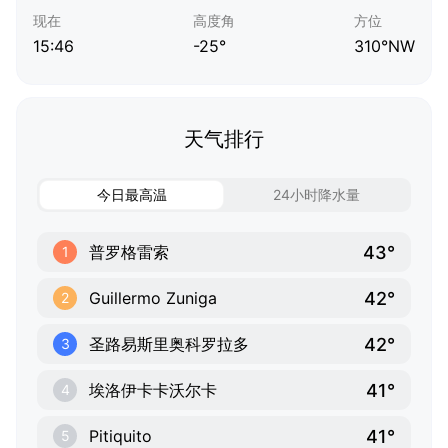
现在
高度角
方位
15:46
-25°
310°NW
天气排行
今日最高温
24小时降水量
43°
普罗格雷索
1
42°
Guillermo Zuniga
2
42°
圣路易斯里奥科罗拉多
3
41°
埃洛伊卡卡沃尔卡
4
41°
Pitiquito
5