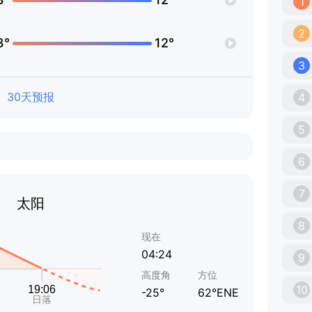
1
2
3°
12°
3
30天预报
4
5
6
7
太阳
8
现在
04:24
9
高度角
方位
10
-25°
62°ENE