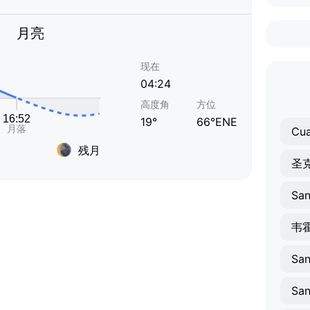
月亮
现在
04:24
高度角
方位
19°
66°ENE
Cua
残月
圣
San
韦