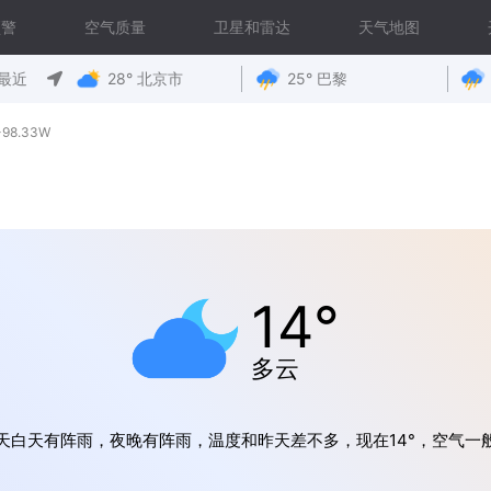
预警
空气质量
卫星和雷达
天气地图
最近
28° 北京市
25° 巴黎
98.33W
14°
多云
天白天有阵雨，夜晚有阵雨，温度和昨天差不多，现在14°，空气一