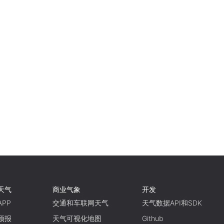
天气
商业气象
开发
PP
交通和车联网天气
天气数据API和SDK
预报
天气可视化地图
Github