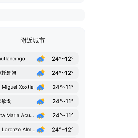
附近城市
24°~12°
utlancingo
24°~12°
克托鲁姆
24°~11°
 Miguel Xoxtla
24°~11°
霍钦戈
24°~11°
Santa Maria Acuexcomac
24°~12°
San Lorenzo Almecatla