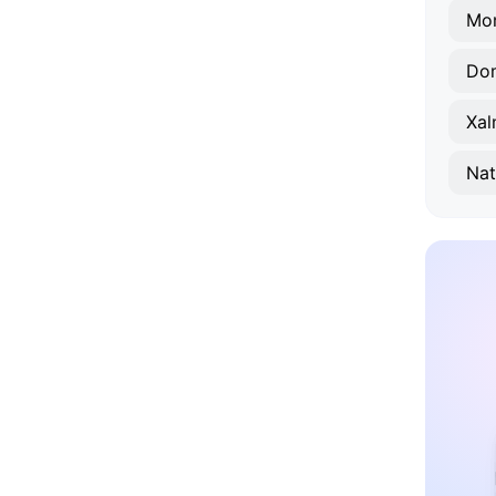
Mo
Dom
Xal
Nat