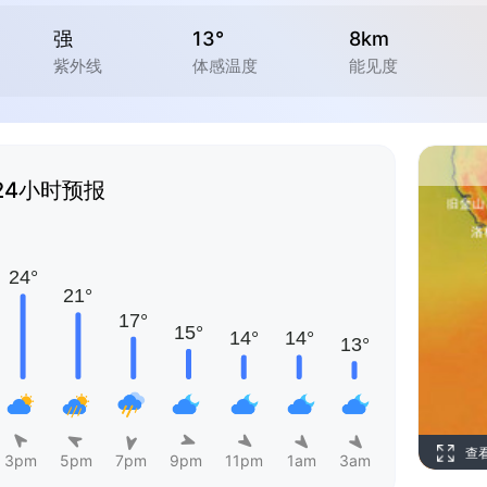
强
13°
8km
紫外线
体感温度
能见度
24小时预报
查
3pm
5pm
7pm
9pm
11pm
1am
3am