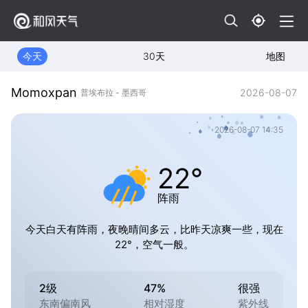
今天
30天
地图
Momoxpan
2026-08-07
普埃布拉 - 墨西哥
2026-08-07 14:35
22°
阵雨
今天白天有阵雨，夜晚晴间多云，比昨天凉爽一些，现在
22°，空气一般。
2级
47%
很强
东南偏南风
相对湿度
紫外线