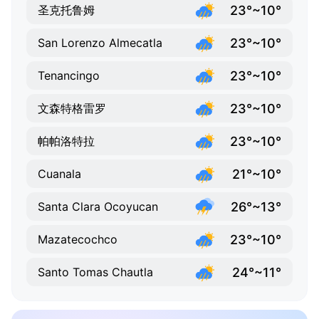
23°~10°
圣克托鲁姆
23°~10°
San Lorenzo Almecatla
23°~10°
Tenancingo
23°~10°
文森特格雷罗
23°~10°
帕帕洛特拉
21°~10°
Cuanala
26°~13°
Santa Clara Ocoyucan
23°~10°
Mazatecochco
24°~11°
Santo Tomas Chautla