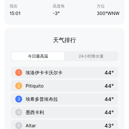
现在
高度角
方位
15:01
-3°
300°WNW
天气排行
今日最高温
24小时降水量
44°
埃洛伊卡卡沃尔卡
1
44°
Pitiquito
2
44°
埃希多普埃布拉
3
44°
墨西卡利
4
43°
Altar
5