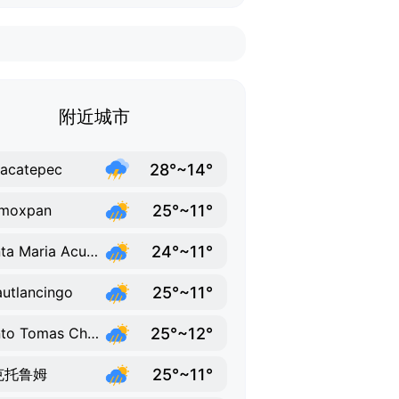
附近城市
28°~14°
acatepec
25°~11°
moxpan
24°~11°
Santa Maria Acuexcomac
25°~11°
utlancingo
25°~12°
Santo Tomas Chautla
25°~11°
克托鲁姆