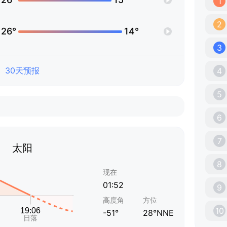
1
2
26°
14°
3
30天预报
4
5
6
7
太阳
8
现在
01:52
9
高度角
方位
10
-51°
28°NNE