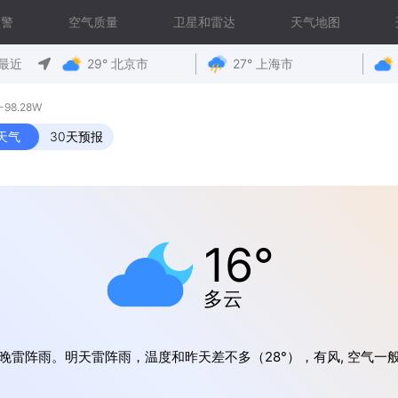
预警
空气质量
卫星和雷达
天气地图
最近
29° 北京市
27° 上海市
98.28W
天气
30天预报
16°
多云
晚雷阵雨。明天雷阵雨，温度和昨天差不多（28°），有风, 空气一