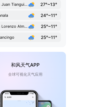
27°~13°
San Juan Tianguismanalco
24°~11°
nala
25°~11°
San Lorenzo Almecatla
25°~11°
ancingo
和风天气APP
全球可视化天气应用