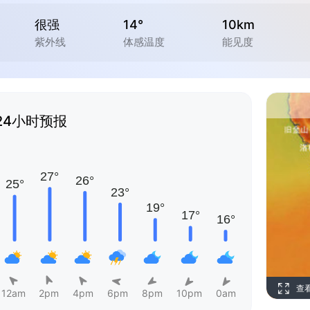
很强
14°
10km
紫外线
体感温度
能见度
24小时预报
查
12am
2pm
4pm
6pm
8pm
10pm
0am