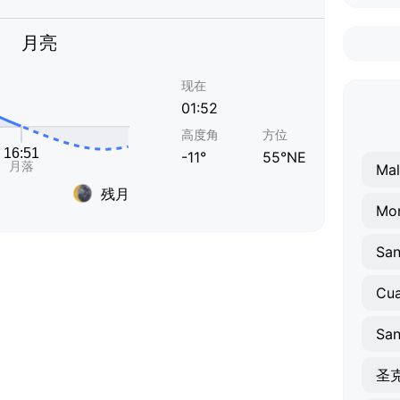
月亮
现在
01:52
高度角
方位
-11°
55°NE
Mal
残月
Mo
Cua
圣