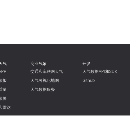
天气
商业气象
开发
PP
交通和车联网天气
天气数据API和SDK
预报
天气可视化地图
Github
质量
天气数据服务
预警
和雷达