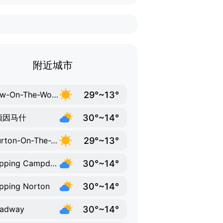
附近城市
29°~13°
Stow-On-The-Wold
30°~14°
顿因马什
29°~13°
Bourton-On-The-Water
30°~14°
Chipping Campden
30°~14°
pping Norton
30°~14°
oadway