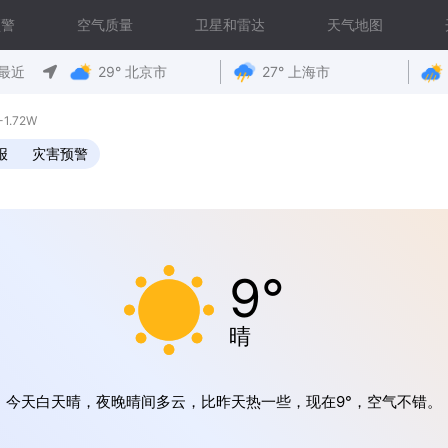
预警
空气质量
卫星和雷达
天气地图
最近
29° 北京市
27° 上海市
1.72W
报
灾害预警
9°
晴
今天白天晴，夜晚晴间多云，比昨天热一些，现在9°，空气不错。