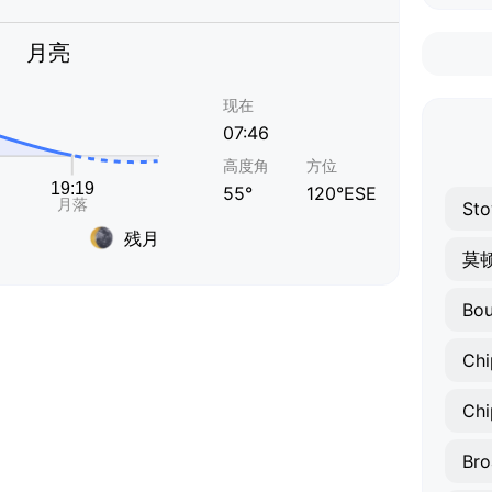
月亮
现在
07:46
高度角
方位
55°
120°ESE
残月
莫
Chi
Br