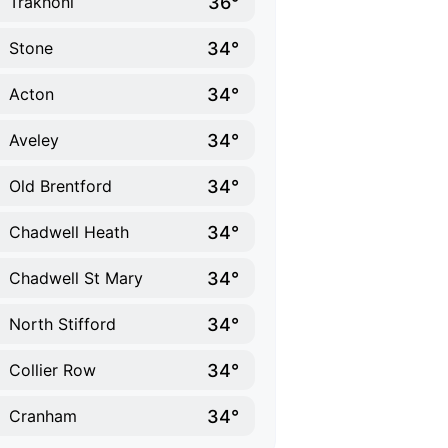
36°
Trakhoni
34°
Stone
34°
Acton
34°
Aveley
34°
Old Brentford
34°
Chadwell Heath
34°
Chadwell St Mary
34°
North Stifford
34°
Collier Row
34°
Cranham