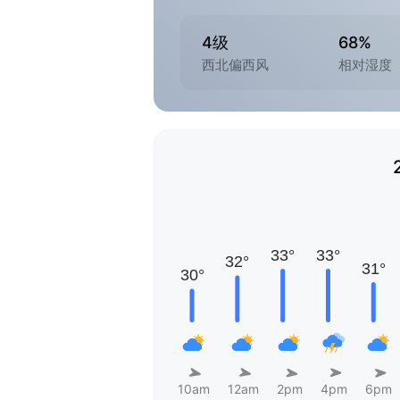
4级
68%
西北偏西风
相对湿度
10am
12am
2pm
4pm
6pm