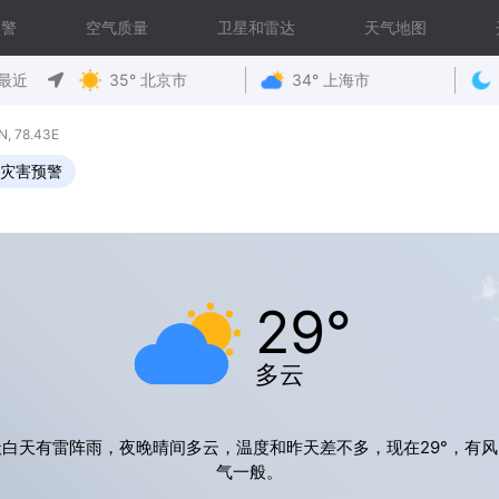
预警
空气质量
卫星和雷达
天气地图
最近
35° 北京市
34° 上海市
 78.43E
灾害预警
29°
多云
天白天有雷阵雨，夜晚晴间多云，温度和昨天差不多，现在29°，有风
气一般。