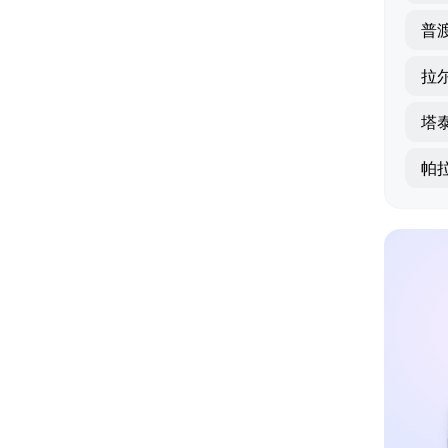
普
拉
塔
帕