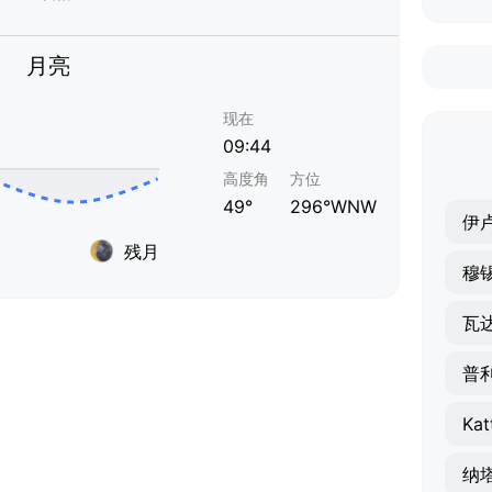
月亮
现在
09:44
高度角
方位
49°
296°WNW
伊
残月
穆
瓦
普
Kat
纳