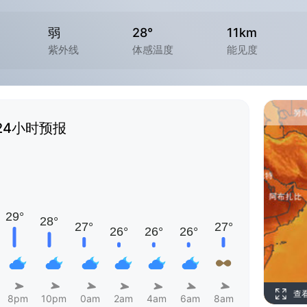
弱
28°
11km
紫外线
体感温度
能见度
24小时预报
查
8pm
10pm
0am
2am
4am
6am
8am