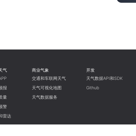
天气
商业气象
开发
PP
交通和车联网天气
天气数据API和SDK
预报
天气可视化地图
Github
质量
天气数据服务
预警
和雷达