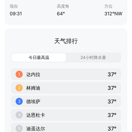
现在
高度角
方位
09:31
64°
312°NW
天气排行
今日最高温
24小时降水量
37°
达内拉
1
37°
林姆迪
2
37°
德埃萨
3
37°
达恩杜卡
4
37°
迪遥达尔
5