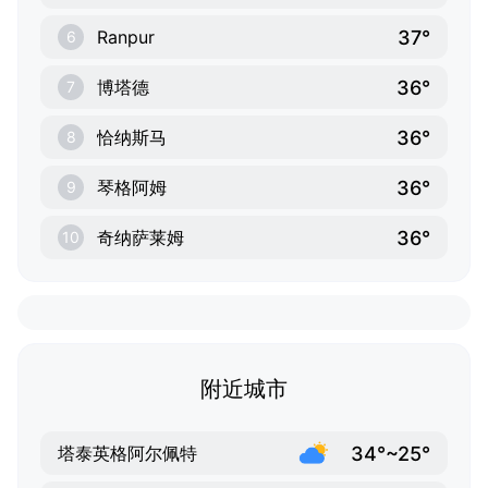
37°
Ranpur
6
36°
博塔德
7
36°
恰纳斯马
8
36°
琴格阿姆
9
36°
奇纳萨莱姆
10
附近城市
34°~25°
塔泰英格阿尔佩特