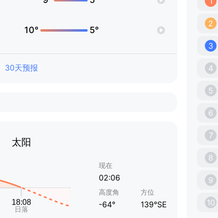
1
2
10°
5°
3
30天预报
4
5
6
7
太阳
8
现在
02:06
9
高度角
方位
10
-64°
139°SE