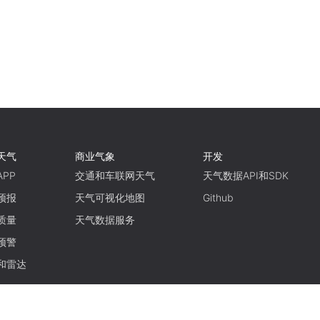
天气
商业气象
开发
PP
交通和车联网天气
天气数据API和SDK
预报
天气可视化地图
Github
质量
天气数据服务
预警
和雷达