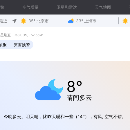
预警
空气质量
卫星和雷达
天气地图
最近
35° 北京市
33° 上海市
7 星期五 -38.00S, -57.55W
预报
灾害预警
8°
晴间多云
今晚多云。明天晴，比昨天暖和一些（14°），有风, 空气不错。