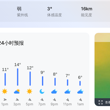
弱
3°
16km
紫外线
体感温度
能见度
24小时预报
查
1pm
3pm
5pm
7pm
9pm
11pm
1am