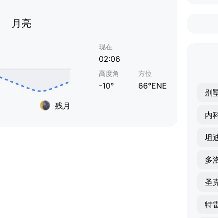
月亮
现在
02:06
高度角
方位
-10°
66°ENE
别
残月
内
坦
多
圣
特