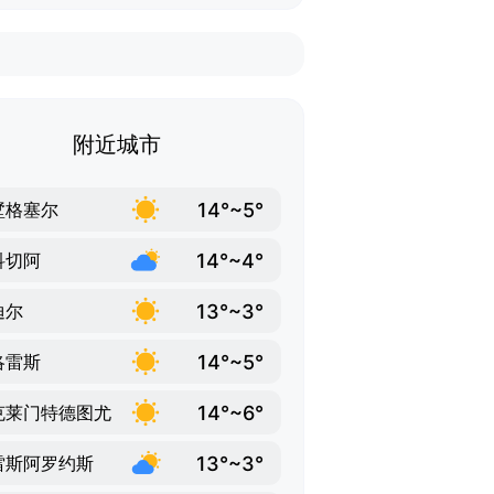
附近城市
14°~5°
墅格塞尔
14°~4°
科切阿
13°~3°
迪尔
14°~5°
洛雷斯
14°~6°
克莱门特德图尤
13°~3°
雷斯阿罗约斯