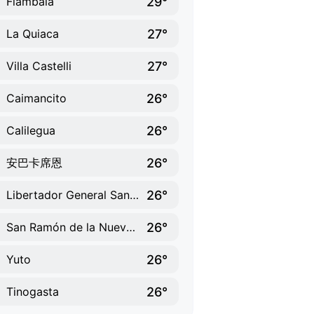
29°
Fiambala
27°
La Quiaca
27°
Villa Castelli
26°
Caimancito
26°
Calilegua
26°
安巴卡席恩
26°
Libertador General San Martín
26°
San Ramón de la Nueva Orán
26°
Yuto
26°
Tinogasta