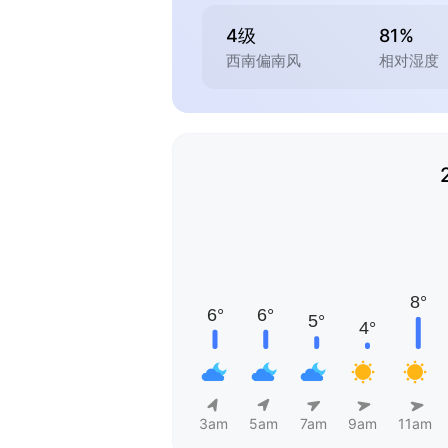
4级
81%
西南偏南风
相对湿度
3am
5am
7am
9am
11am