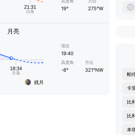
高度角
方位
10
19°
275°W
月亮
现在
19:40
高度角
方位
-8°
321°NW
帕
残月
卡
比
本