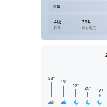
雷暴
4级
36%
西风
相对湿度