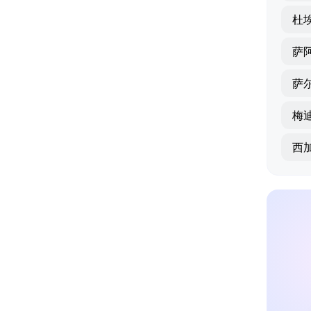
杜
萨
萨
梅
西