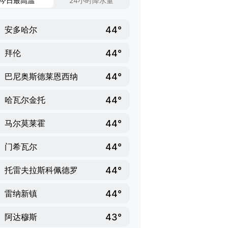
今日最高温
24小时降水量
44°
安多哈尔
44°
拜伦
44°
巴尼奥斯德莱恩西纳
44°
哈瓦尔金托
44°
马尔莫莱霍
44°
门希瓦尔
44°
托雷夫拉斯科佩德罗
44°
雷纳新镇
43°
阿达穆斯