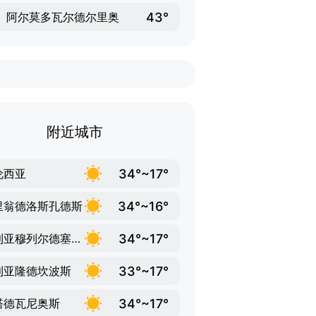
43°
阿尔莫多瓦尔德尔里奥
附近城市
34°~17°
伦西亚
34°~16°
里翁德洛斯孔德斯
34°~17°
比利亚穆列尔德塞拉托
33°~17°
利亚隆德坎波斯
34°~17°
塔德瓦尼奥斯