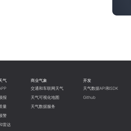
天气
商业气象
开发
PP
交通和车联网天气
天气数据API和SDK
预报
天气可视化地图
Github
质量
天气数据服务
预警
和雷达