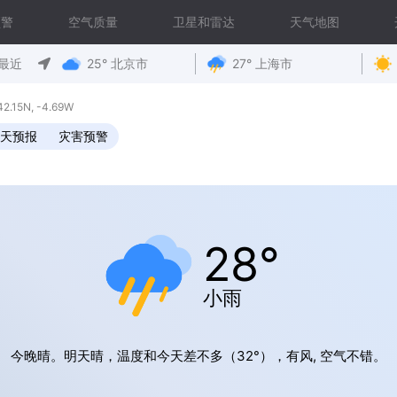
预警
空气质量
卫星和雷达
天气地图
最近
25° 北京市
27° 上海市
15N, -4.69W
0天预报
灾害预警
28°
小雨
今晚晴。明天晴，温度和今天差不多（32°），有风, 空气不错。