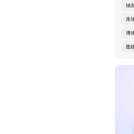
纳
库
博
图