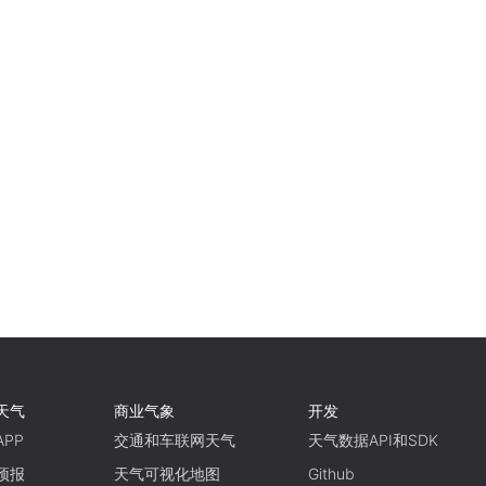
天气
商业气象
开发
PP
交通和车联网天气
天气数据API和SDK
预报
天气可视化地图
Github