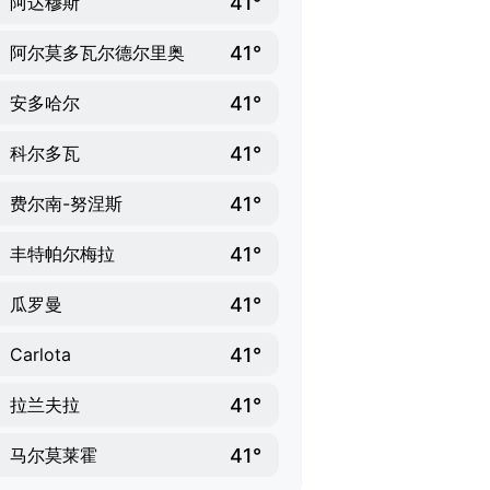
41°
阿达穆斯
41°
阿尔莫多瓦尔德尔里奥
41°
安多哈尔
41°
科尔多瓦
41°
费尔南-努涅斯
41°
丰特帕尔梅拉
41°
瓜罗曼
41°
Carlota
41°
拉兰夫拉
41°
马尔莫莱霍