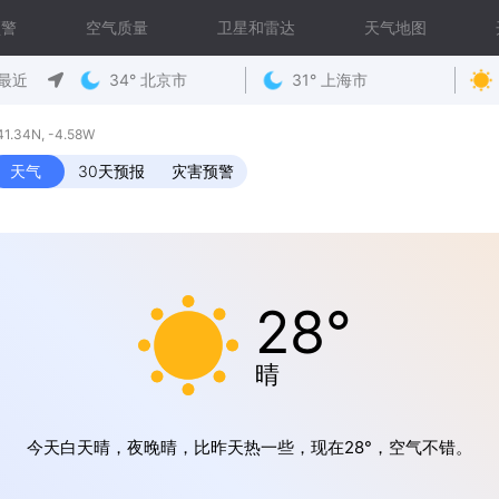
预警
空气质量
卫星和雷达
天气地图
最近
34° 北京市
31° 上海市
34N, -4.58W
天气
30天预报
灾害预警
28°
晴
今天白天晴，夜晚晴，比昨天热一些，现在28°，空气不错。