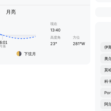
月亮
现在
13:40
高度角
方位
23°
281°W
伊
下弦月
奥
莫
科
Por