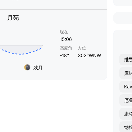
月亮
现在
15:06
高度角
方位
-18°
302°WNW
维
残月
库
Ka
厄
康
纳