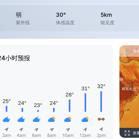
弱
30°
5km
紫外线
体感温度
能见度
24小时预报
查
2am
4am
6am
8am
10am
12am
2pm