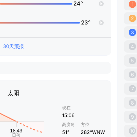
24°
1
2
23°
3
30天预报
4
5
6
7
太阳
8
现在
15:06
9
高度角
方位
10
51°
282°WNW