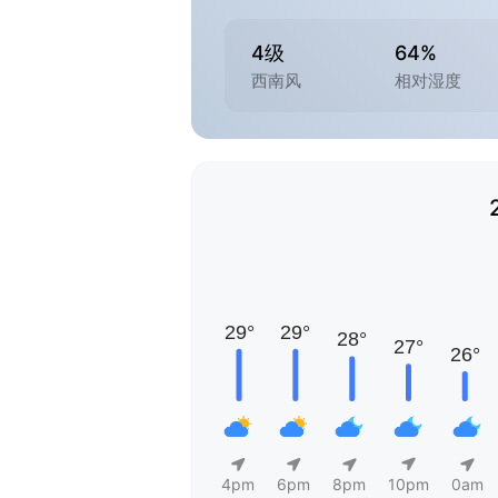
4级
64%
西南风
相对湿度
4pm
6pm
8pm
10pm
0am