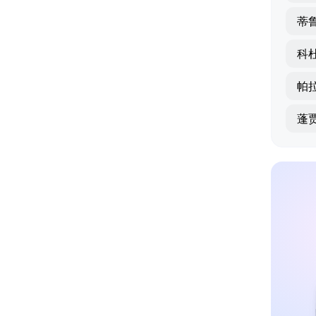
蒂
科
帕
蓬