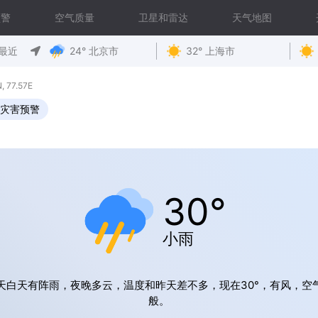
预警
空气质量
卫星和雷达
天气地图
最近
24° 北京市
32° 上海市
77.57E
灾害预警
30°
小雨
天白天有阵雨，夜晚多云，温度和昨天差不多，现在30°，有风，空
般。