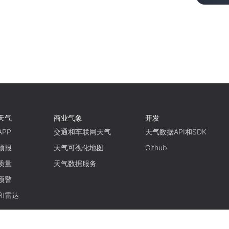
天气
商业气象
开发
PP
交通和车联网天气
天气数据API和SDK
预报
天气可视化地图
Github
质量
天气数据服务
预警
和雷达